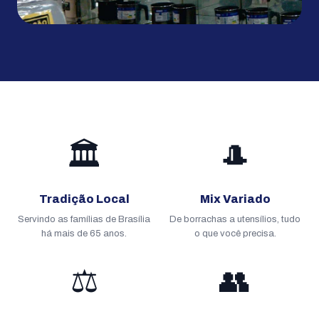
🏛️
🎩
Tradição Local
Mix Variado
Servindo as famílias de Brasília
De borrachas a utensílios, tudo
há mais de 65 anos.
o que você precisa.
⚖️
👥