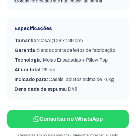
•
Bordas reforçadas que não cedem ao sentar
Especificações
Tamanho
:
Casal (138 x 188 cm)
Garantia
:
5 anos contra defeitos de fabricação
Tecnologia
:
Molas Ensacadas + Pillow Top
Altura total
:
28 cm
Indicado para
:
Casais, adultos acima de 70kg
Densidade da espuma
:
D45
Consultar no WhatsApp
Respostas em poucos minutos • Atendimento especializado