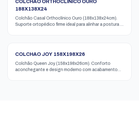
COLCHAO ORTHOCLINICO OURO
188X138X24
Colchão Casal Orthoclínico Ouro (188x138x24cm).
Suporte ortopédico firme ideal para alinhar a postura e
garantir noites de sono perfeitas.
COLCHAO JOY 158X198X26
Colchão Queen Joy (158x198x26cm). Conforto
aconchegante e design moderno com acabamento
premium para garantir noites de sono tranquilas e
revigorantes.